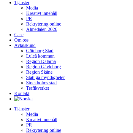
Tjänster
Media
Kreativt innehåll
PR
Rekrytering online
Almedalen 2026
Case
Om oss
Avtalskund
Göteborg Stad
Luleå kommun
Region Dalarna
Region Gävleborg
Region Skåne
Statliga myndigheter
Stockholms stad
Trafikverket
Kontakt
Tjänster
Media
Kreativt innehåll
PR
Rekrytering online