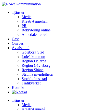
Tjänster
Media
Kreativt innehåll
PR
Rekrytering online
Almedalen 2026
Case
Om oss
Avtalskund
Göteborg Stad
Luleå kommun
Region Dalarna
Region Gävleborg
Region Skåne
Statliga myndigheter
Stockholms stad
Trafikverket
Kontakt
Tjänster
Media
Kreativt innehåll