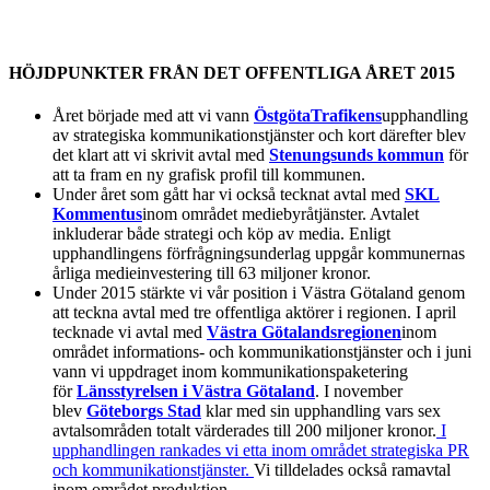
HÖJDPUNKTER FRÅN DET OFFENTLIGA ÅRET 2015
Året började med att vi vann
ÖstgötaTrafikens
upphandling
av strategiska kommunikationstjänster och kort därefter blev
det klart att vi skrivit avtal med
Stenungsunds kommun
för
att ta fram en ny grafisk profil till kommunen.
Under året som gått har vi också tecknat avtal med
SKL
Kommentus
inom området mediebyråtjänster. Avtalet
inkluderar både strategi och köp av media. Enligt
upphandlingens förfrågningsunderlag uppgår kommunernas
årliga medieinvestering till 63 miljoner kronor.
Under 2015 stärkte vi vår position i Västra Götaland genom
att teckna avtal med tre offentliga aktörer i regionen. I april
tecknade vi avtal med
Västra Götalandsregionen
inom
området informations- och kommunikationstjänster och i juni
vann vi uppdraget inom kommunikationspaketering
för
Länsstyrelsen i Västra Götaland
. I november
blev
Göteborgs Stad
klar med sin upphandling vars sex
avtalsområden totalt värderades till 200 miljoner kronor.
I
upphandlingen rankades vi etta inom området strategiska PR
och kommunikationstjänster.
Vi tilldelades också ramavtal
inom området produktion.