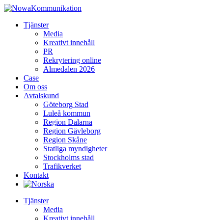
Tjänster
Media
Kreativt innehåll
PR
Rekrytering online
Almedalen 2026
Case
Om oss
Avtalskund
Göteborg Stad
Luleå kommun
Region Dalarna
Region Gävleborg
Region Skåne
Statliga myndigheter
Stockholms stad
Trafikverket
Kontakt
Tjänster
Media
Kreativt innehåll