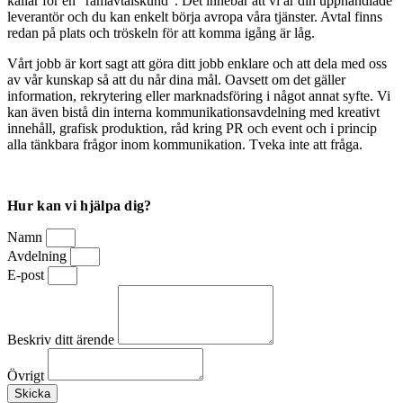
kallar för en ”ramavtalskund”. Det innebär att vi är din upphandlade
leverantör och du kan enkelt börja avropa våra tjänster. Avtal finns
redan på plats och tröskeln för att komma igång är låg.
Vårt jobb är kort sagt att göra ditt jobb enklare och att dela med oss
av vår kunskap så att du når dina mål. Oavsett om det gäller
information, rekrytering eller marknadsföring i något annat syfte. Vi
kan även bistå din interna kommunikationsavdelning med kreativt
innehåll, grafisk produktion, råd kring PR och event och i princip
alla tänkbara frågor inom kommunikation. Tveka inte att fråga.
Hur kan vi hjälpa dig?
Namn
Avdelning
E-post
Beskriv ditt ärende
Övrigt
Skicka