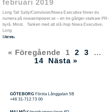
februari 2019
Long Tall Sally/Comvision/Nowa Executive finner du
numera på nowaempower.se – en tre gånger starkare PR-
byrå. Minst. Tanken med att slå ihop Nowa Executive,
Long
Läs mer »
« Föregående
1
2
3
…
14
Nästa »
GÖTEBORG
Första Långgatan 5B
+46 31-712 73 00
MALMÖ
Köpenhamnsvägen 6D