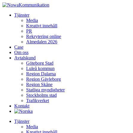
Tjänster
Media
Kreativt innehåll
PR
Rekrytering online
Almedalen 2026
Case
Om oss
Avtalskund
Göteborg Stad
Luleå kommun
Region Dalarna
Region Gävleborg
Region Skåne
Statliga myndigheter
Stockholms stad
Trafikverket
Kontakt
Tjänster
Media
Kreativt innehåll