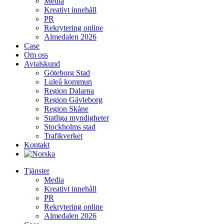
Media
Kreativt innehåll
PR
Rekrytering online
Almedalen 2026
Case
Om oss
Avtalskund
Göteborg Stad
Luleå kommun
Region Dalarna
Region Gävleborg
Region Skåne
Statliga myndigheter
Stockholms stad
Trafikverket
Kontakt
Tjänster
Media
Kreativt innehåll
PR
Rekrytering online
Almedalen 2026