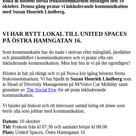
Boka in höstens första frukostseminarium onsdagen den 10
oktober. Denna gång pratar vi inkluderande kommunikation
med Suzan Hourieh Lindberg.
VI HAR BYTT LOKAL TILL UNITED SPACES
PÅ ÖSTRA HAMNGATAN 16.
Som kommunikatör har du makt i strävan efter mångfald, jämlikhet
och jämställdhet i kommunikationen och vi pratar ofta om
inkluderande kommunikation. Men hur bra är vi på det egentligen?
Hösten är här på riktigt och vi på Nowa kör igång höstens första
frukostseminarium. Vi har bjudit in
Suzan Hourieh Lindberg
som
är Head of Diversity Management på M/Volvo Car Mobility samt
grundare av
The Social Few
för att prata inkluderande
kommunikation.
Vi bjuder på frukost och ett intressant samtal kring ett ämne som
berör alla som jobbar med kommunikation.
Datum:
10 oktober
Tid:
Frukost från kl 07.30 och samtalet börjar kl 08.00
Plats:
United Spaces, Östra Hamngatan 16