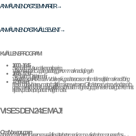
ANMÄLAN ENDAST SEMINARIER →
ANMÄLAN ENDAST KVÄLLSEVENT →
KVÄLLENS PROGRAM
16.00 – 16.45
Seminarium Varumärkespositionering.
Vår konceptbyrå Gappio guidar dig genom marknadsdjungeln.
16.45 – 17.30
Seminarium Digitala trender.
Vår digitala expert Alexander Wroblewski uppdaterar oss om framtidens digitala marknadsföring.
17.30 – sent
Festen börjar. Vi njuter av mat och grillat från några av vinnarna i
Grillmästarna
, nya innovativa chips och
glassmaker från våra kunder, partytricks och bus från några av gruppens eventbolag och inte minst
bjuder vi på dricka, bra prat och härlig atmosfär.
VI SES DEN 24:E MAJ!
Om Nowagruppen
Nowagruppen är en koncern som på olika sätt arbetar med kommunikation. Inom gruppen finns