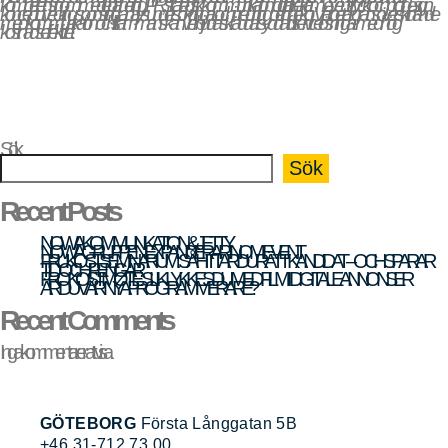
kompetens inom medieplanering, PR, strategisk kommunikation, digitalt, reklam, event, tryck och profil, design,
konceptutveckling, sponsring, analys undersökningar, och inredning och dekor. Vi arbetar gränsöverskridande
med kommunikation och tillsammans kan vi erbjuda skräddarsydda fullservicelösningar med hög
kostnadseffektivitet.
Sök
Sök
Recent Posts
NOWA KOMMUNIKATION & JETTY
NOWAGRUPPEN EXPANDERAR INOM EVENT
FRUKOSTSEMINARIUM: SÅ HITTAR DU RÄTT KANDIDAT – OCH SPARAR
TID OCH PENGAR
FROKOSTMØTE: SLIK LYKKES DU MED FILM I DIGITALE ANNONSER
ÄR DU VÅR NYA PROGRAMMERARE?
Recent Comments
Inga kommentarer att visa.
GÖTEBORG
Första Långgatan 5B
+46 31-712 73 00