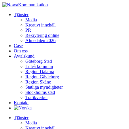
Tjänster
Media
Kreativt innehåll
PR
Rekrytering online
Almedalen 2026
Case
Om oss
Avtalskund
Göteborg Stad
Luleå kommun
Region Dalarna
Region Gävleborg
Region Skåne
Statliga myndigheter
Stockholms stad
Trafikverket
Kontakt
Tjänster
Media
Kreativt innehåll