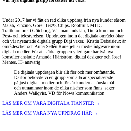
Vår nya digitala grupp fortsätter att växa.
Under 2017 har vi fått en rad olika uppdrag från nya kunder såsom
Mälab, Zinzino, Gore- Tex®, Chips, Rootfruit, MTD,
Trafikkontoret i Göteborg, Västmanlands län, Timrå kommun och
Post- och telestyrelsen. Uppdragen inom det digitala området ökar
och vår nystartade digitala grupp Digi växer. Kristin Debaisieux är
områdeschef och Anna Sellén Runefjell är medierådgivare inom
digitala medier. För att stärka gruppen ytterligare har två nya
konsulter anslutit; Amanda Hjärtström, digital designer och Josef
Mentes, IT- ansvarig.
De digitala uppdragen blir allt fler och mer omfattande.
Därför behövde vi en grupp som alla är specialiserade
på just digitala medier och förstår kundernas önskemål
och utmaningar inom de olika nischer som finns, säger
Anders Wallqvist, VD för Nowa kommunikation.
LÄS MER OM VÅRA DIGITALA TJÄNSTER →
LÄS MER OM VÅRA NYA UPPDRAG HÄR →