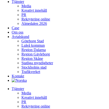
Tjänster
Media
Kreativt innehåll
PR
Rekrytering online
Almedalen 2026
Case
Om oss
Avtalskund
Göteborg Stad
Luleå kommun
Region Dalarna
Region Gävleborg
Region Skåne
Statliga myndigheter
Stockholms stad
Trafikverket
Kontakt
Tjänster
Media
Kreativt innehåll
PR
Rekrytering online